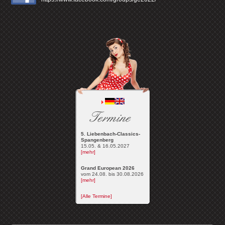
Termine
5. Liebenbach-Classics-
Spangenberg
15.05. & 16.05.2027
[mehr]
Grand European 2026
vom 24.08. bis 30.08.2026
[mehr]
[Alle Termine]