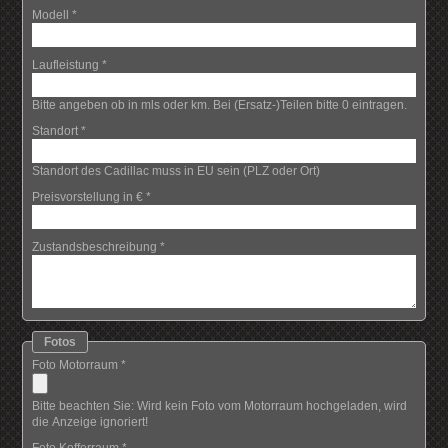
Modell
*
Laufleistung
*
Bitte angeben ob in mls oder km. Bei (Ersatz-)Teilen bitte 0 eintragen.
Standort
*
Standort des Cadillac muss in EU sein (PLZ oder Ort)
Preisvorstellung in €
*
Zustandsbeschreibung
*
Fotos
Foto Motorraum
*
Bitte beachten Sie: Wird kein Foto vom Motorraum hochgeladen, wird
die Anzeige ignoriert!
Foto Kofferraum
*