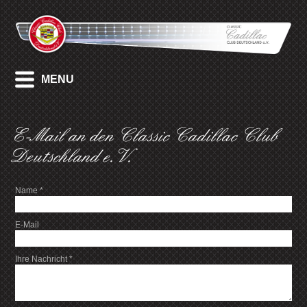
MENU
E-Mail an den Classic Cadillac Club
Deutschland e.V.
Name
*
E-Mail
Ihre Nachricht
*